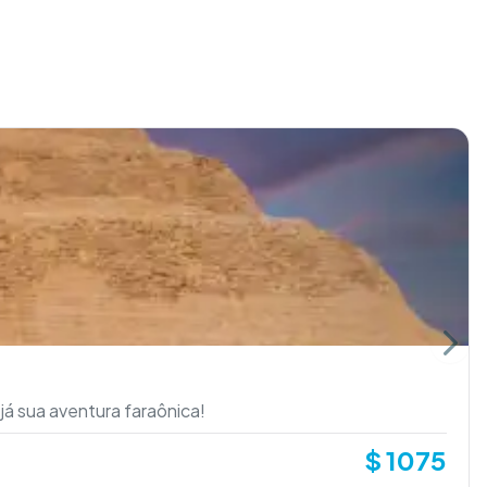
Next 
já sua aventura faraônica!
$
1075