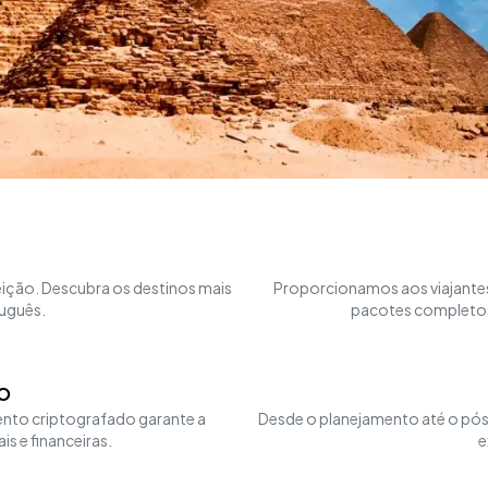
ição. Descubra os destinos mais
Proporcionamos aos viajantes
tuguês.
pacotes completos 
O
ento criptografado garante a
Desde o planejamento até o pós
s e financeiras.
e