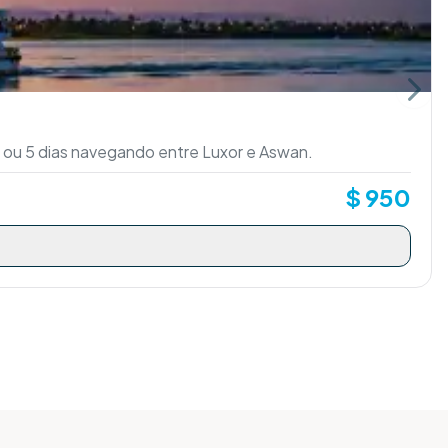
Next 
4 ou 5 dias navegando entre Luxor e Aswan.
$
950