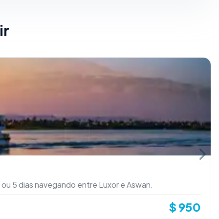
ir
Next 
4 ou 5 dias navegando entre Luxor e Aswan.
$
950