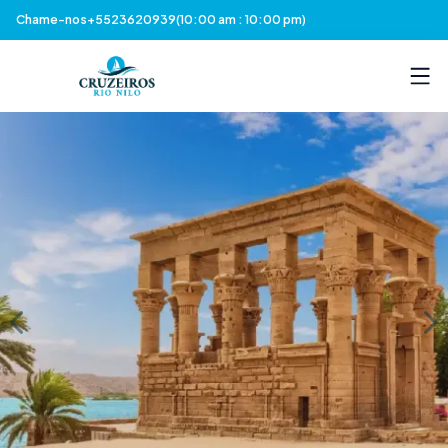
Chame-nos
+5523620939
(10:00 am : 10:00 pm)
Previous slide
Nex