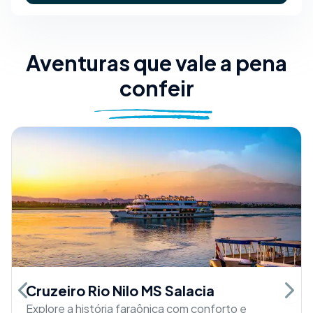
Aventuras que vale a pena
confeir
Cruzeiro Rio Nilo MS Salacia
Previous slide
Next 
Explore a história faraônica com conforto e