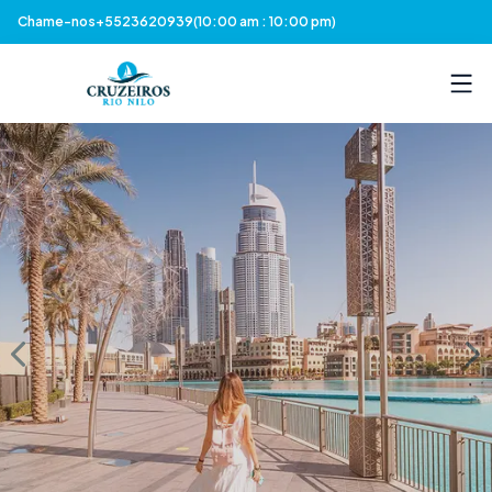
Chame-nos
+5523620939
(10:00 am : 10:00 pm)
Previous slide
Nex