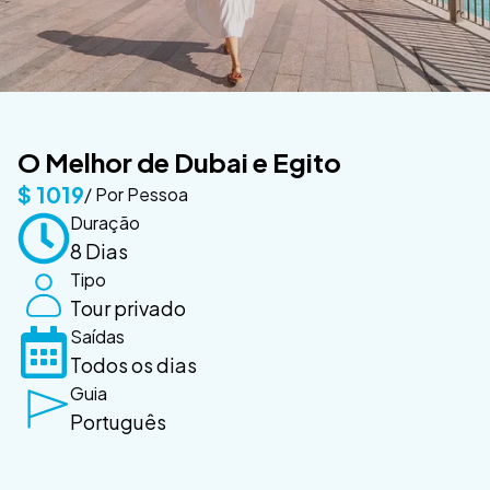
O Melhor de Dubai e Egito
$
1019
/ Por Pessoa
Duração
8 Dias
Tipo
Tour privado
Saídas
Todos os dias
Guia
Português