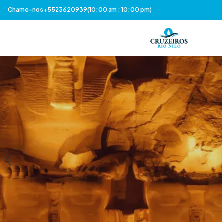
Chame-nos
+5523620939
(10:00 am : 10:00 pm)
Previous slide