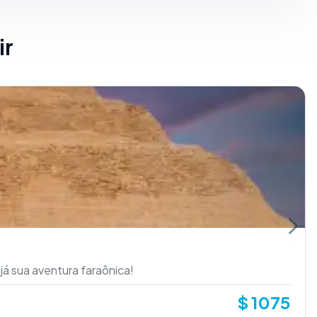
ir
Next 
já sua aventura faraônica!
$
1075