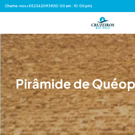
Chame-nos
+5523620939
(10:00 am : 10:00 pm)
Pirâmide de Quéops