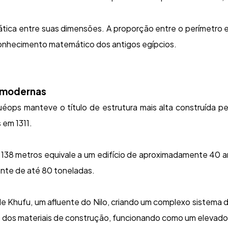
ica entre suas dimensões. A proporção entre o perímetro e a
onhecimento matemático dos antigos egípcios.
 modernas
Quéops manteve o título de estrutura mais alta construída 
 em 1311.
 138 metros equivale a um edifício de aproximadamente 40 and
ante de até 80 toneladas.
hufu, um afluente do Nilo, criando um complexo sistema de c
te dos materiais de construção, funcionando como um elevador