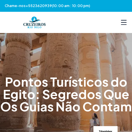
Chame-nos
+5523620939
(10:00 am : 10:00 pm)
Pontos Turísticos do
Egito: Segredos Que
Os Guias Não Contam