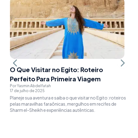
Previous slide
Next sli
O Que Visitar no Egito: Roteiro
O
Perfeito Para Primeira Viagem
D
Por
Yasmin Abdelfatah
Po
17 de julho de 2025
8 
Planeje sua aventura e saiba o que visitar no Egito: roteiros
Gu
pelas maravilhas faraônicas, mergulhos em recifes de
Gi
Sharm el-Sheikh e experiências autênticas.
qu